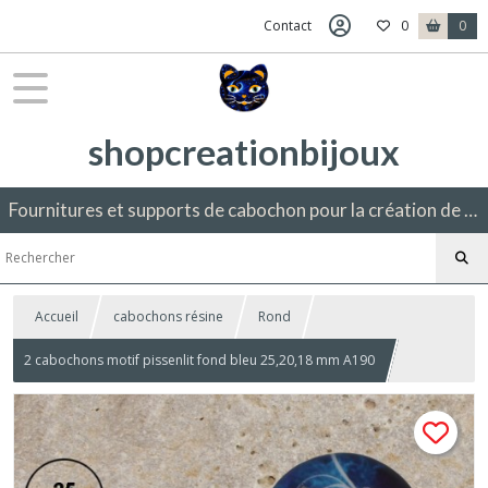
Contact
0
0
shopcreationbijoux
Fournitures et supports de cabochon pour la création de bijoux fantaisie.
Accueil
cabochons résine
Rond
2 cabochons motif pissenlit fond bleu 25,20,18 mm A190