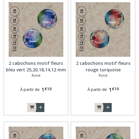
2 cabochons motif fleurs
2 cabochons motif fleurs
bleu vert 25,20,18,14,12 mm
rouge turquoise
Rond
Rond
R001
25,20,18,14,12 mm R002
€
10
€
10
1
1
À partir de
À partir de