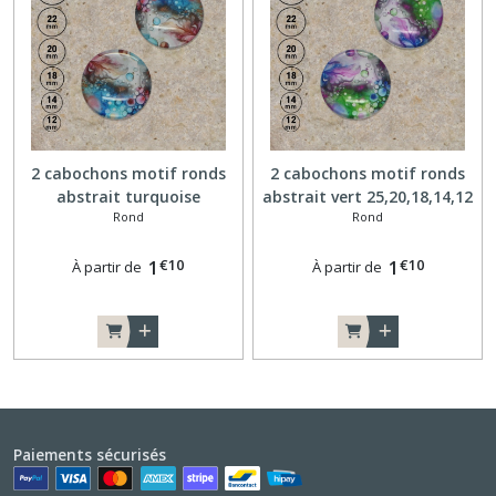
2 cabochons motif ronds
2 cabochons motif ronds
abstrait turquoise
abstrait vert 25,20,18,14,12
Rond
Rond
25,20,18,14,12 mm R003
mm R004
€
10
€
10
1
1
À partir de
À partir de
Paiements sécurisés