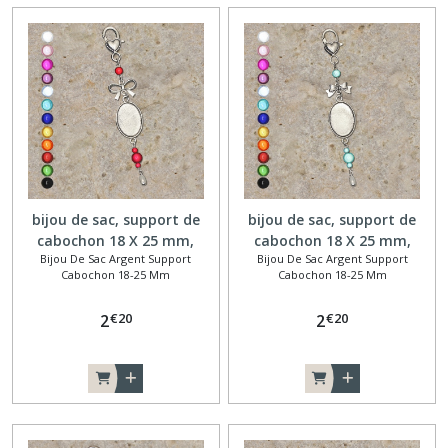
(103)
Bijoux
de
sac
argent
support
cabochon
25
mm
bijou de sac, support de
bijou de sac, support de
(23)
cabochon 18 X 25 mm,
cabochon 18 X 25 mm,
Bijou De Sac Argent Support
Bijou De Sac Argent Support
nœud
nœud papillon
Cabochon 18-25 Mm
Cabochon 18-25 Mm
Bijou
de
sac
€
20
€
20
2
2
argent
support
cabochon
18-
25
mm
(9)