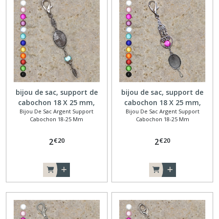
Bijou
de
sac
argent
support
cabochon
14
mm
bijou de sac, support de
bijou de sac, support de
(21)
cabochon 18 X 25 mm,
cabochon 18 X 25 mm,
Bijou De Sac Argent Support
Bijou De Sac Argent Support
feuille
coeur volutes
Cabochon 18-25 Mm
Cabochon 18-25 Mm
Bijoux
de
€
20
€
20
2
2
sac
Bronze
support
cabochon
(22)
Porte-
clés