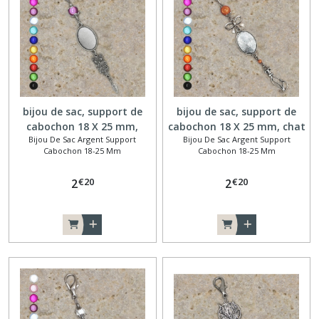
bronze
support
cabochon
(6)
Porte-
clé
bijou de sac, support de
bijou de sac, support de
argenté
cabochon 18 X 25 mm,
cabochon 18 X 25 mm, chat
support
Bijou De Sac Argent Support
Bijou De Sac Argent Support
chouette
cabochon
Cabochon 18-25 Mm
Cabochon 18-25 Mm
(20)
€
20
€
20
2
2
Afficher
les
résultats