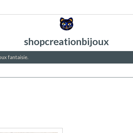
shopcreationbijoux
oux fantaisie.