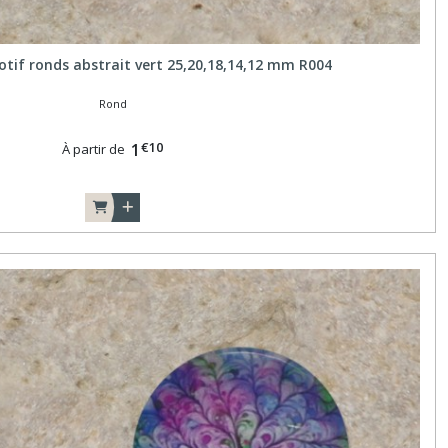
tif ronds abstrait vert 25,20,18,14,12 mm R004
Rond
€
10
1
À partir de