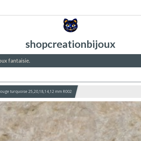
shopcreationbijoux
oux fantaisie.
 rouge turquoise 25,20,18,14,12 mm R002