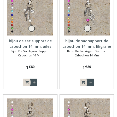
bronze
support
cabochon
(6)
Porte-
clé
bijou de sac support de
bijou de sac support de
argenté
cabochon 14 mm, ailes
cabochon 14 mm, filigrane
support
Bijou De Sac Argent Support
Bijou De Sac Argent Support
rond
cabochon
Cabochon 14 Mm
Cabochon 14 Mm
(20)
€
80
€
80
1
1
Afficher
les
résultats