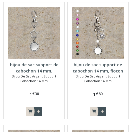
(103)
Bijoux
de
sac
argent
support
cabochon
25
mm
bijou de sac support de
bijou de sac support de
(23)
cabochon 14 mm,
cabochon 14 mm, flocon
Bijou De Sac Argent Support
Bijou De Sac Argent Support
connecteur étoile
Cabochon 14 Mm
Cabochon 14 Mm
Bijou
de
sac
€
30
€
80
1
1
argent
support
cabochon
18-
25
mm
(9)