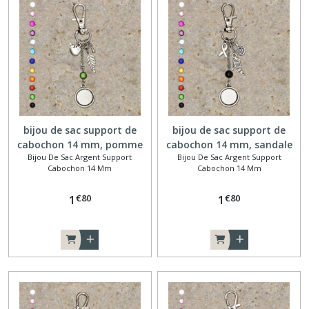
Bijou
de
sac
argent
support
cabochon
14
mm
bijou de sac support de
bijou de sac support de
(21)
cabochon 14 mm, pomme
cabochon 14 mm, sandale
Bijou De Sac Argent Support
Bijou De Sac Argent Support
Cabochon 14 Mm
Cabochon 14 Mm
Bijoux
de
€
80
€
80
1
1
sac
Bronze
support
cabochon
(22)
Porte-
clés