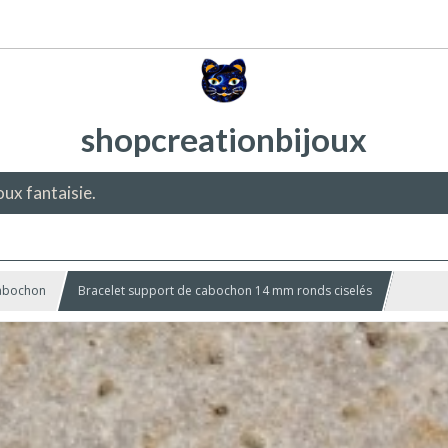
shopcreationbijoux
oux fantaisie.
cabochon
Bracelet support de cabochon 14 mm ronds ciselés