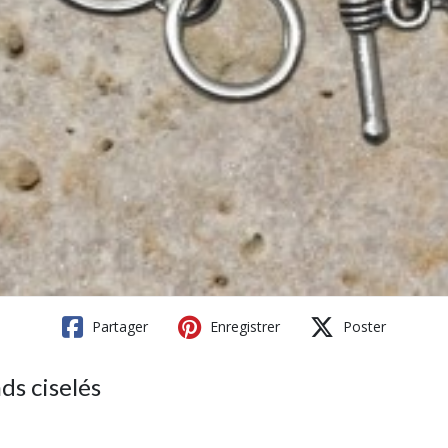
Partager
Enregistrer
Poster
ds ciselés