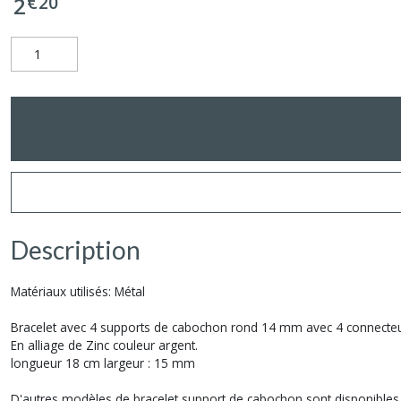
€
20
2
Description
Matériaux utilisés: Métal
Bracelet avec 4 supports de cabochon rond 14 mm avec 4 connecteur
En alliage de Zinc couleur argent.
longueur 18 cm largeur : 15 mm
D'autres modèles de bracelet support de cabochon sont disponible