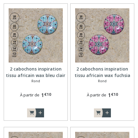
2 cabochons inspiration
2 cabochons inspiration
tissu africain wax bleu clair
tissu africain wax fuchsia
Rond
Rond
25,20,18,14,12 mm A139
25,20,18,14,12 mm A140
€
10
€
10
1
1
À partir de
À partir de