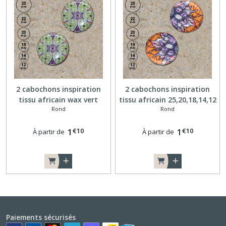
2 cabochons inspiration
2 cabochons inspiration
tissu africain wax vert
tissu africain 25,20,18,14,12
Rond
Rond
25,20,18,14,12 mm A141
mm A142
€
10
€
10
1
1
À partir de
À partir de
Paiements sécurisés