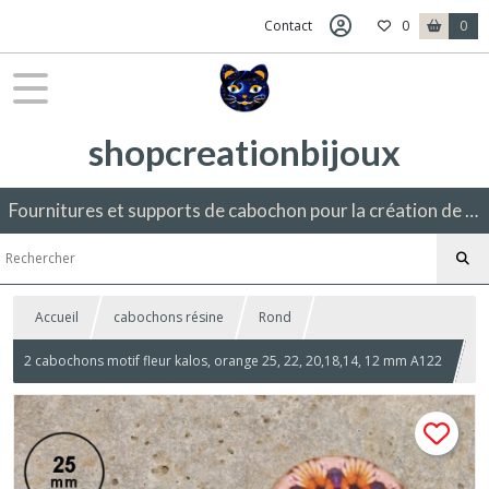
Contact
0
0
shopcreationbijoux
Fournitures et supports de cabochon pour la création de bijoux fantaisie.
Accueil
cabochons résine
Rond
2 cabochons motif fleur kalos, orange 25, 22, 20,18,14, 12 mm A122