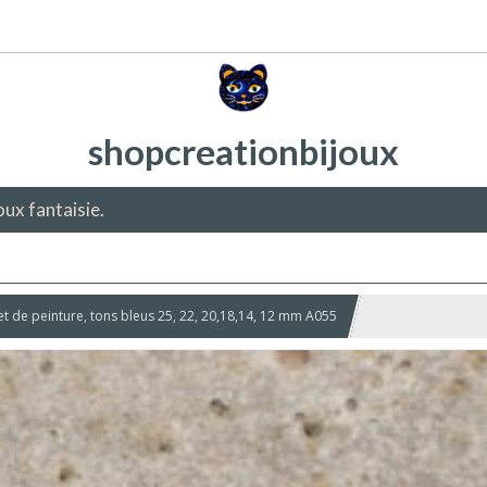
shopcreationbijoux
oux fantaisie.
et de peinture, tons bleus 25, 22, 20,18,14, 12 mm A055