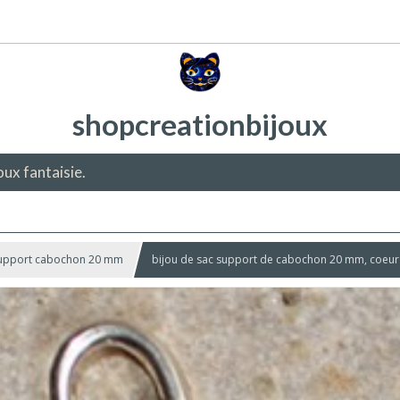
shopcreationbijoux
oux fantaisie.
 support cabochon 20 mm
bijou de sac support de cabochon 20 mm, coeur 