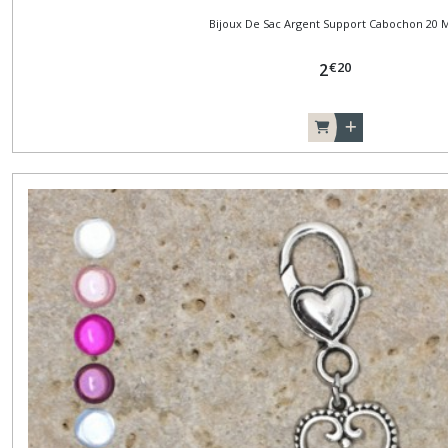
Bijoux De Sac Argent Support Cabochon 20
€
20
2