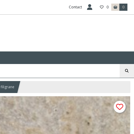
Contact
0
0
filigrane