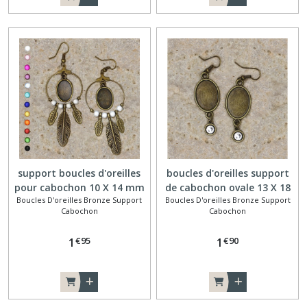
support boucles d'oreilles
boucles d'oreilles support
pour cabochon 10 X 14 mm
de cabochon ovale 13 X 18
Boucles D'oreilles Bronze Support
Boucles D'oreilles Bronze Support
plumes
mm finition strass blanc
Cabochon
Cabochon
€
95
€
90
1
1