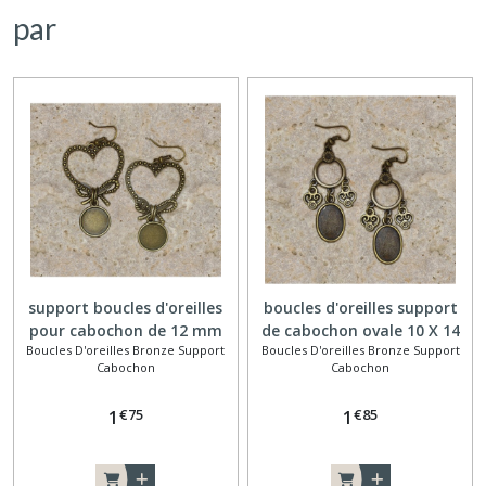
par
support boucles d'oreilles
boucles d'oreilles support
pour cabochon de 12 mm
de cabochon ovale 10 X 14
Boucles D'oreilles Bronze Support
Boucles D'oreilles Bronze Support
connecteur coeur
mm cercle coeur
Cabochon
Cabochon
€
75
€
85
1
1