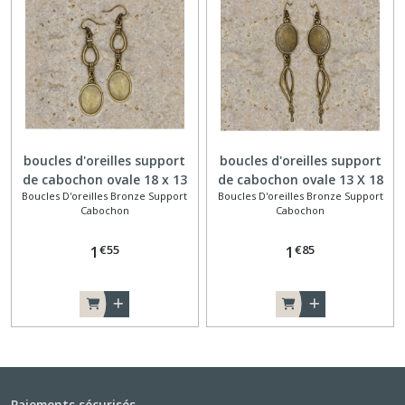
boucles d'oreilles support
boucles d'oreilles support
de cabochon ovale 18 x 13
de cabochon ovale 13 X 18
Boucles D'oreilles Bronze Support
Boucles D'oreilles Bronze Support
mm noeud
mm finition feuille
Cabochon
Cabochon
€
55
€
85
1
1
Paiements sécurisés