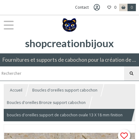
Contact
0
0
shopcreationbijoux
Fournitures et supports de cabochon pour la création de bijoux fantaisie.
Accueil
Boucles d'oreilles support cabochon
Boucles d'oreilles Bronze support cabochon
boucles d'oreilles support de cabochon ovale 13 X 18 mm finition
goutte