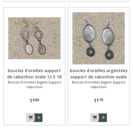
boucles d'oreilles support
boucles d'oreilles argentées
de cabochon ovale 13 X 18
support de cabochon ovale
Boucles D'oreilles Argent Support
Boucles D'oreilles Argent Support
mm losange
25 X18 mm rond et strass
Cabochon
Cabochon
€
65
€
75
1
1