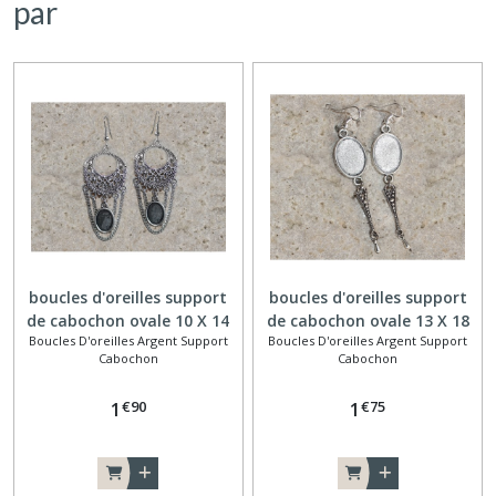
par
boucles d'oreilles support
boucles d'oreilles support
de cabochon ovale 10 X 14
de cabochon ovale 13 X 18
Boucles D'oreilles Argent Support
Boucles D'oreilles Argent Support
mm couleur argent
mm tige et goutte
Cabochon
Cabochon
chainettes
€
90
€
75
1
1