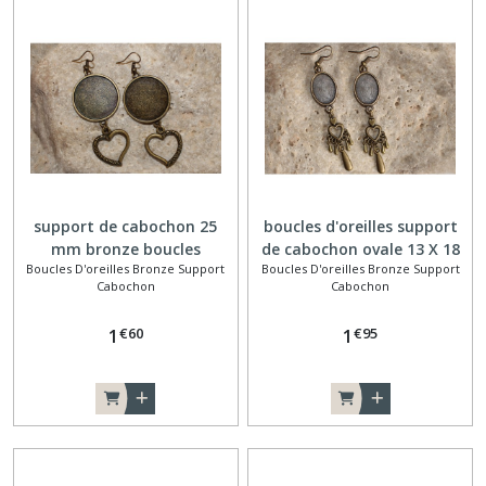
support de cabochon 25
boucles d'oreilles support
mm bronze boucles
de cabochon ovale 13 X 18
Boucles D'oreilles Bronze Support
Boucles D'oreilles Bronze Support
d'oreilles coeur
mm coeur goutte bronze
Cabochon
Cabochon
€
60
€
95
1
1