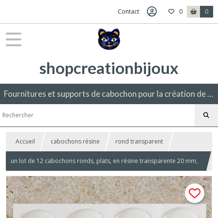
Contact
0
0
shopcreationbijoux
Fournitures et supports de cabochon pour la création de bijoux fantaisie.
Accueil
cabochons résine
rond transparent
un lot de 12 cabochons ronds, plats, en résine transparente 20 mm,
autocollants