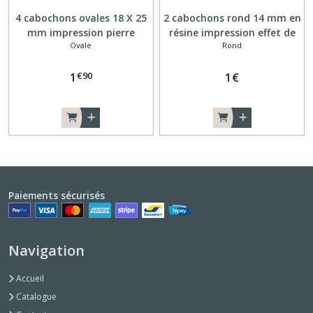
4 cabochons ovales 18 X 25
2 cabochons rond 14 mm en
mm impression pierre
résine impression effet de
Ovale
Rond
minérale
peinture bleu A001
€
90
1
1
€
Paiements sécurisés
Navigation
Accueil
Catalogue