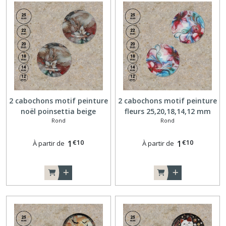
2 cabochons motif peinture
2 cabochons motif peinture
noël poinsettia beige
fleurs 25,20,18,14,12 mm
Rond
Rond
25,20,18,14,12 mm R045
R046
€
10
€
10
1
1
À partir de
À partir de