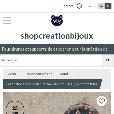
Contact
0
0
shopcreationbijoux
Fournitures et supports de cabochon pour la création de bijoux fantaisie.
Accueil
cabochons résine
Rond
2 cabochons motif peinture noël sapin 25,20,18,14,12 mm R044