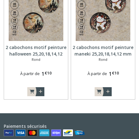
2 cabochons motif peinture
2 cabochons motif peinture
halloween 25,20,18,14,12
maneki 25,20,18,14,12 mm
Rond
Rond
mm R047
R048
€
10
€
10
1
1
À partir de
À partir de
Paiements sécurisés