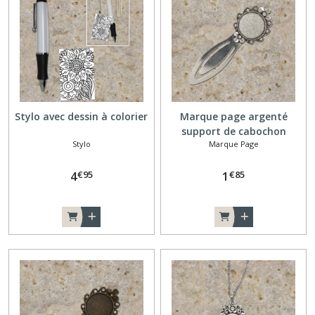
Stylo avec dessin à colorier
Marque page argenté
support de cabochon
Stylo
Marque Page
€
95
€
85
4
1