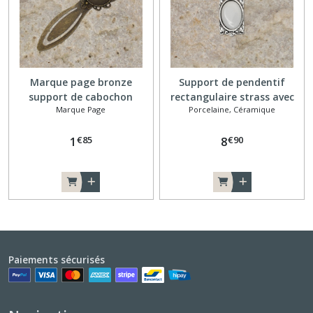
Marque page bronze
Support de pendentif
support de cabochon
rectangulaire strass avec
Marque Page
Porcelaine, Céramique
un cabochon ovale en
porcelaine blanche à
€
85
€
90
1
peindre
8
Paiements sécurisés