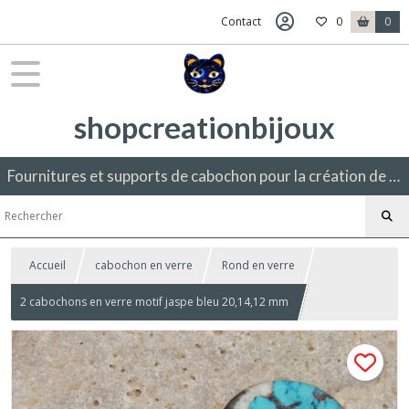
Contact
0
0
shopcreationbijoux
Fournitures et supports de cabochon pour la création de bijoux fantaisie.
Accueil
cabochon en verre
Rond en verre
2 cabochons en verre motif jaspe bleu 20,14,12 mm