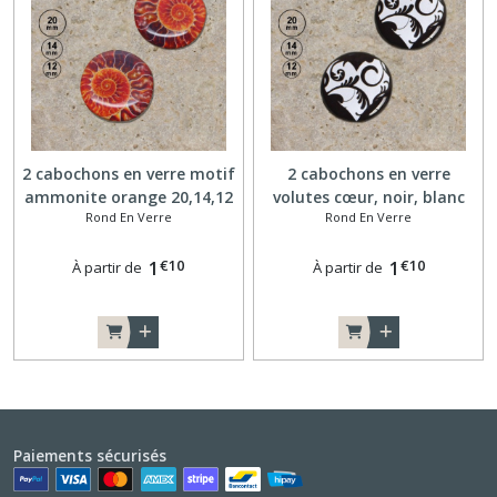
2 cabochons en verre motif
2 cabochons en verre
ammonite orange 20,14,12
volutes cœur, noir, blanc
Rond En Verre
Rond En Verre
mm
20,14,12 mm
€
10
€
10
1
1
À partir de
À partir de
Paiements sécurisés