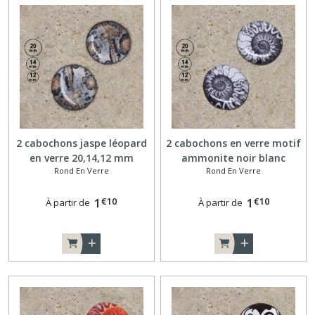
2 cabochons jaspe léopard
2 cabochons en verre motif
en verre 20,14,12 mm
ammonite noir blanc
Rond En Verre
Rond En Verre
20,14,12 mm
€
10
€
10
1
1
À partir de
À partir de