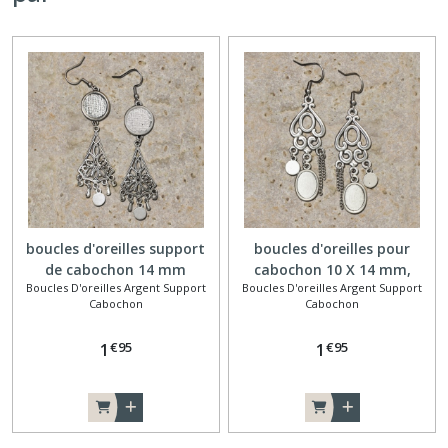
boucles d'oreilles support
boucles d'oreilles pour
de cabochon 14 mm
cabochon 10 X 14 mm,
Boucles D'oreilles Argent Support
Boucles D'oreilles Argent Support
triangle et sequin
connecteur arabesque
Cabochon
Cabochon
€
95
€
95
1
1