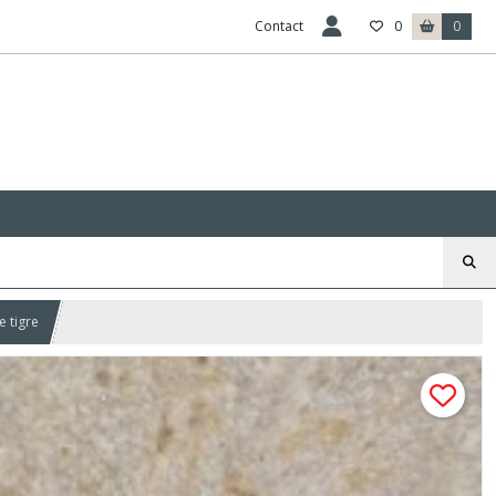
Contact
0
0
 tigre