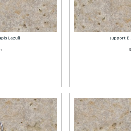
pis Lazuli
support B
on
B