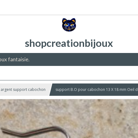
shopcreationbijoux
oux fantaisie.
s argent support cabochon
support B.O pour cabochon 13 X 18 mm Oeil de